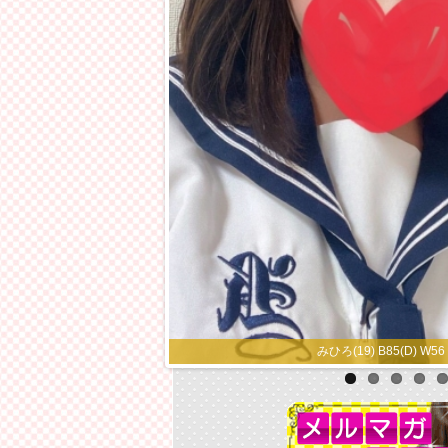
みひろ(19) B85(D) W56