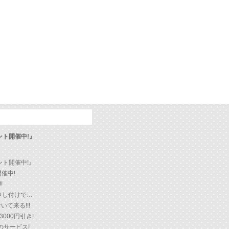
ント開催中!』
ント開催中!』
催中!
!
申し付けで…
て来る!!!
000円引き!
のサービス!