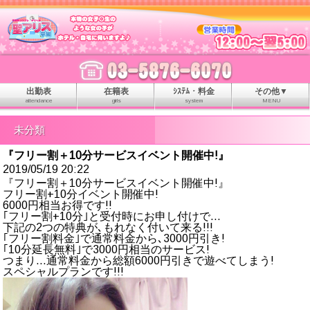
出勤表
在籍表
ｼｽﾃﾑ・料金
その他▼
attendance
girls
system
MENU
未分類
『フリー割＋10分サービスイベント開催中!』
2019/05/19 20:22
『フリー割＋10分サービスイベント開催中!』
フリー割+10分イベント開催中!
6000円相当お得です!!
｢フリー割+10分｣と受付時にお申し付けで…
下記の2つの特典が､もれなく付いて来る!!!
｢フリー割料金｣で通常料金から､3000円引き!
｢10分延長無料｣で3000円相当のサービス!
つまり…通常料金から総額6000円引きで遊べてしまう!
スペシャルプランです!!!