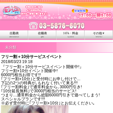
出勤表
在籍表
ｼｽﾃﾑ・料金
その他▼
attendance
girls
system
MENU
未分類
フリー割＋10分サービスイベント
2018/03/23 19:18
『フリー割＋10分サービスイベント開催中!』
フリー割+10分イベント開催中!
6000円相当お得です!!
｢フリー割+10分｣と受付時にお申し付けで…
下記の2つの特典が､もれなく付いて来る!!!
｢フリー割料金｣で通常料金から､3000円引き!
｢10分延長無料｣で3000円相当のサービス!
つまり…通常料金から総額6000円引きで遊べてしまう!
スペシャルプランです!!!
※必ず受付時に｢フリー割+10分｣とお伝えください｡